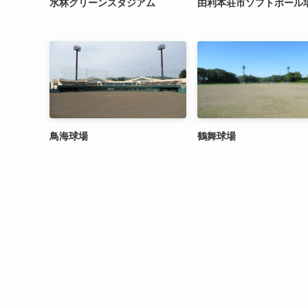
水林グリーンスタジアム
由利本荘市ソフトボール
鳥海球場
鶴舞球場