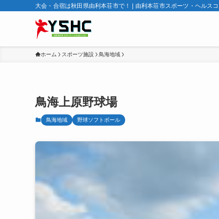
大会・合宿は秋田県由利本荘市で！ | 由利本荘市スポーツ・ヘルス
ホーム
スポーツ施設
鳥海地域
鳥海上原野球場
鳥海地域
野球ソフトボール