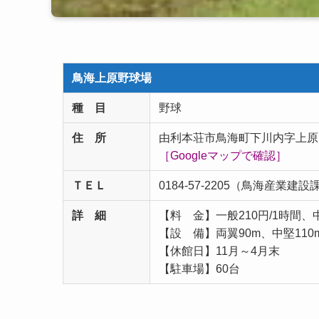
鳥海上原野球場
種 目
野球
住 所
由利本荘市鳥海町下川内字上原13
［Googleマップで確認］
ＴＥＬ
0184-57-2205（鳥海産業建設
詳 細
【料 金】一般210円/1時間、
【設 備】両翼90m、中堅110
【休館日】11月～4月末
【駐車場】60台