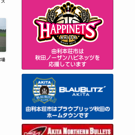
・ス
球場